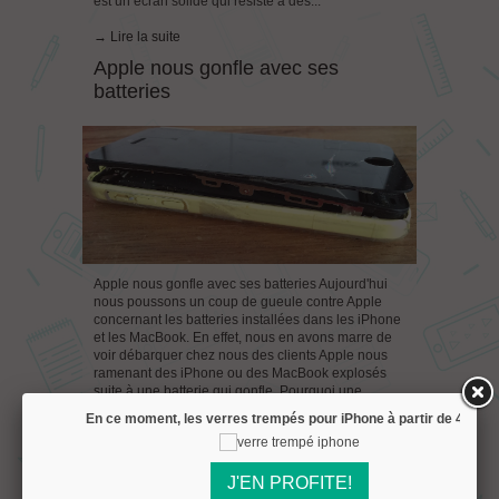
est un écran solide qui résiste à des...
→ Lire la suite
Apple nous gonfle avec ses
batteries
Apple nous gonfle avec ses batteries Aujourd'hui
nous poussons un coup de gueule contre Apple
concernant les batteries installées dans les iPhone
et les MacBook. En effet, nous en avons marre de
voir débarquer chez nous des clients Apple nous
ramenant des iPhone ou des MacBook explosés
suite à une batterie qui gonfle. Pourquoi une
batterie gonfle? Pour le Li-Po, les éléments sont
En ce moment, les verres trempés pour iPhone à partir de
4.45€!
constitués d'une enveloppe semi-rigide qui va se...
→ Lire la suite
J'EN PROFITE!
Le fair-play chez BricoMac