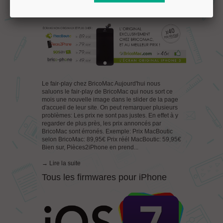
Le fair-play chez BricoMac Aujourd'hui nous
saluons le fair-play de BricoMac qui nous sort ce
mois une nouvelle image dans le slider de la page
d'accueil de leur site. On peut remarquer plusieurs
problèmes: Les prix ne sont pas justes. En effet à y
regarder de plus près, les prix annoncés par
BricoMac sont érronés. Exemple: Prix MacBoutic
selon BricoMac: 89,95€ Prix réél MacBoutic: 59,95€
Bien sur, Pièces2iPhone en prend...
→ Lire la suite
Tous les firmwares pour iPhone