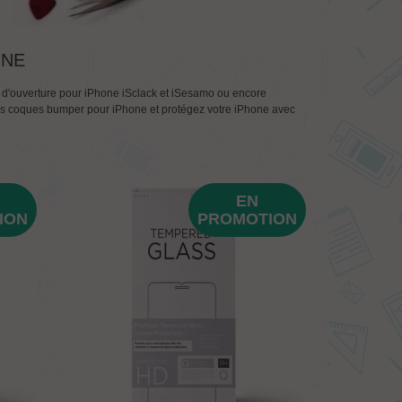
ONE
il d'ouverture pour iPhone iSclack et iSesamo ou encore
 nos coques bumper pour iPhone et protégez votre iPhone avec
Envoi rapide et soigné !
Envoi rapide pas de so
Bravo !!!
Renoncourt
Installation nickel !
EN
ION
PROMOTION
Numaroconca