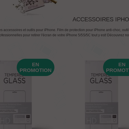
ACCESSOIRES IPH
s accessoires et outils pour iPhone. Film de protection pour iPhone anti-choc, out
ofessionnelles pour retirer l'écran de votre iPhone 5/5S/5C tout y est! Découvrez
ENVOI TURBO RAPIDE.
es très rapide avec super
Que du ++++++++++
 dire!
MERCI
EN
EN
PROMOTION
PROMOT
Pelotine