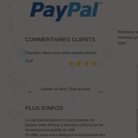
Retrouvez le
ventouse pr
COMMENTAIRES CLIENTS
style!
envoi.
RAS. Expédition et livraison rapide.
Juste génial
Très bon emballage.
envoi des pièc
emballage
Archange76620
vraiment rien à
Aurelien
Laisser un avis
|
Tous les avis
←
→
PLUS D'INFOS
Le site pièces2iphone.fr vous propose de
réparer votre iPhone à moindre coût tout en ne
laissant pas la qualité de côté.
En effet, nous nous efforçons à vous trouver des