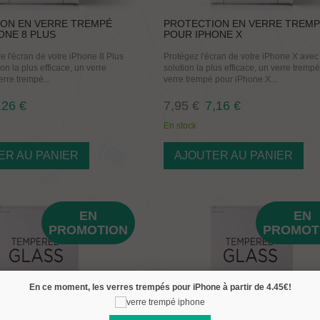
ON EN VERRE TREMPÉ
PROTECTION EN VERRE TREM
ONE 8 PLUS
POUR IPHONE X
e l'écran de votre iPhone 8 Plus
Protégez l'écran de votre iPhone X avec
ion la plus efficace, un verre
solution la plus efficace, un verre tremp
rre trempé...
verre trempé pour iPhone X...
,26 €
7,95 €
7,16 €
En stock
ER AU PANIER
AJOUTER AU PANIER
EN
EN
PROMOTION
PROMOT
En ce moment, les verres trempés pour iPhone à partir de
4.45€!