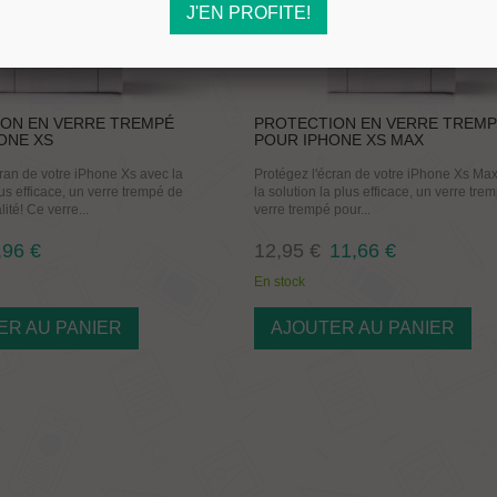
J'EN PROFITE!
ON EN VERRE TREMPÉ
PROTECTION EN VERRE TREM
ONE XS
POUR IPHONE XS MAX
cran de votre iPhone Xs avec la
Protégez l'écran de votre iPhone Xs Ma
lus efficace, un verre trempé de
la solution la plus efficace, un verre tre
ité! Ce verre...
verre trempé pour...
,96 €
12,95 €
11,66 €
En stock
ER AU PANIER
AJOUTER AU PANIER