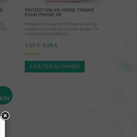
PÉ
PROTECTION EN VERRE TREMPÉ
POUR IPHONE XR
 la
Protégez l'écran de votre iPhone Xr avec la
é! Ce
solution la plus efficace, un verre trempé! Ce
verre trempé pour iPhone...
9,95 €
8,96 €
En stock
AJOUTER AU PANIER
ION