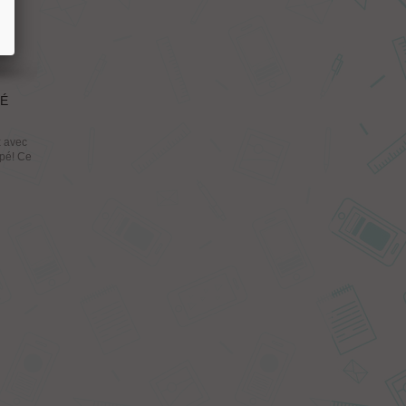
PÉ
x avec
mpé! Ce