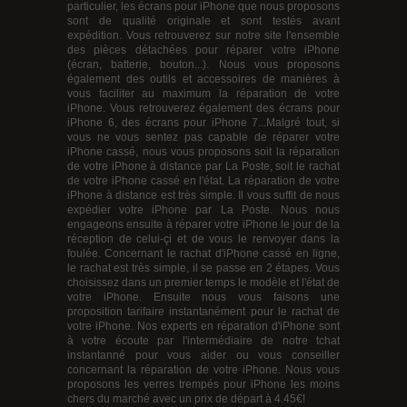
particulier, les écrans pour iPhone que nous proposons
sont de qualité originale et sont testés avant
expédition. Vous retrouverez sur notre site l'ensemble
des pièces détachées pour réparer votre iPhone
(écran, batterie, bouton...). Nous vous proposons
également des outils et accessoires de manières à
vous faciliter au maximum la réparation de votre
iPhone. Vous retrouverez également des
écrans pour
iPhone 6
, des
écrans pour iPhone 7
...Malgré tout, si
vous ne vous sentez pas capable de réparer votre
iPhone cassé, nous vous proposons soit la réparation
de votre iPhone à distance par La Poste, soit le rachat
de votre iPhone cassé en l'état. La réparation de votre
iPhone à distance est très simple. Il vous suffit de nous
expédier votre iPhone par La Poste. Nous nous
engageons ensuite à réparer votre iPhone le jour de la
réception de celui-çi et de vous le renvoyer dans la
foulée. Concernant le
rachat d'iPhone cassé en ligne
,
le rachat est très simple, il se passe en 2 étapes. Vous
choisissez dans un premier temps le modèle et l'état de
votre iPhone. Ensuite nous vous faisons une
proposition tarifaire instantanément pour le rachat de
votre iPhone. Nos experts en réparation d'iPhone sont
à votre écoute par l'intermédiaire de notre tchat
instantanné pour vous aider ou vous conseiller
concernant la réparation de votre iPhone. Nous vous
proposons les
verres trempés pour iPhone
les moins
chers du marché avec un prix de départ à 4.45€!