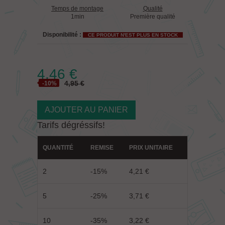
Temps de montage
Qualité
1min
Première qualité
Disponibilité :
CE PRODUIT N'EST PLUS EN STOCK
4,46 €
4,95 €
-10%
AJOUTER AU PANIER
Tarifs dégréssifs!
QUANTITÉ
REMISE
PRIX UNITAIRE
2
-15%
4,21 €
5
-25%
3,71 €
10
-35%
3,22 €